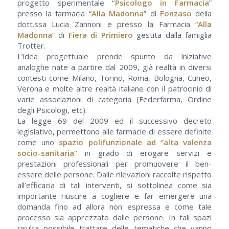
progetto sperimentale “
Psicologo in Farmacia
”
presso la farmacia “
Alla Madonna
” di
Fonzaso
della
dott.ssa Lucia Zannoni e presso la Farmacia “
Alla
Madonna
” di
Fiera di Primiero
gestita dalla famiglia
Trotter.
L’idea progettuale prende spunto da iniziative
analoghe nate a partire dal 2009, già realtà in diversi
contesti come Milano, Torino, Roma, Bologna, Cuneo,
Verona e molte altre realtà italiane con il patrocinio di
varie associazioni di categoria (Federfarma, Ordine
degli Psicologi, etc).
La legge 69 del 2009 ed il successivo decreto
legislativo, permettono alle farmacie di essere definite
come uno
spazio polifunzionale ad “alta valenza
socio-sanitaria”
in grado di erogare servizi e
prestazioni professionali per promuovere il ben-
essere delle persone. Dalle rilevazioni raccolte rispetto
all’efficacia di tali interventi, si sottolinea come sia
importante riuscire a cogliere e far emergere una
domanda fino ad allora non espressa e come tale
processo sia apprezzato dalle persone. In tali spazi
risulta possibile trattare delle tematiche che vanno