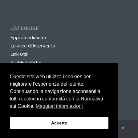
CATEGORIE
Approfondimenti
Le aree di intervento
Link Utili
Problematiche
Questo sito web utilizza i cookies per
☙ credits
migliorare l'esperienza dell'utente.
www.psicologionline.net
Continuando la navigazione acconsenti a
tutti i cookie in conformità con la Normativa
sui Cookie.
Maggiori informazioni
Accetto
© Copyright - Marco Bonfante
Chi sono
Come lavoro
Problematiche
Aree di intervento
Approfondimenti
Contatti