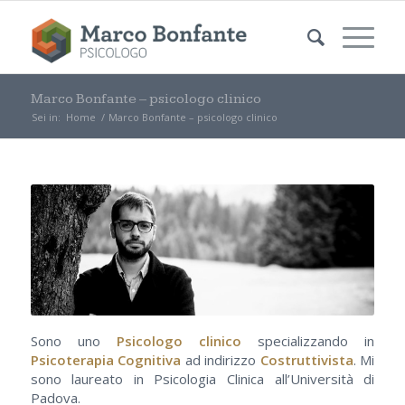
Marco Bonfante – psicologo clinico
Sei in:
Home
/
Marco Bonfante – psicologo clinico
Sono uno
Psicologo clinico
specializzando in
Psicoterapia Cognitiva
ad indirizzo
Costruttivista
. Mi
sono laureato in Psicologia Clinica all’Università di
Padova.