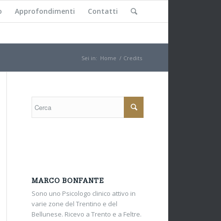
o
Approfondimenti
Contatti
Sei in:
Home
/
Credits
MARCO BONFANTE
Sono uno Psicologo clinico attivo in
varie zone del Trentino e del
Bellunese. Ricevo a Trento e a Feltre.