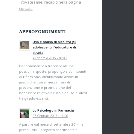
Trovate i miei recapiti nella pagina
contatti
APPROFONDIMENTI
Uso e abuso di alcol tra gli
adolescenti: l’educatore di
strada
4 Febbraio 2015 - 10:03
Per cominciare a tracciare alcune
possibili risposte, propongo alcuni spunti
di riflessione, identificando azioni in
grado di attivare meccanismi di
prevenzione e promozione del
benessere relativo all’uso e abuso di alcol
tra gli adolescenti.
Lo Psicologo in Farmacia
27 Gennaio 2015 - 16:00
A partire dal mese di settembre 2014 ha
preso il via il progetto sperimentale