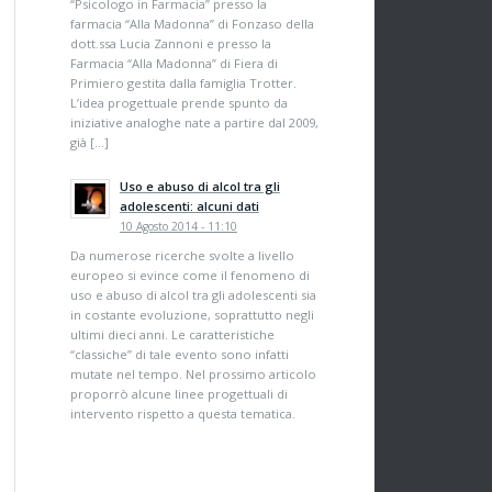
“Psicologo in Farmacia” presso la
farmacia “Alla Madonna” di Fonzaso della
dott.ssa Lucia Zannoni e presso la
Farmacia “Alla Madonna” di Fiera di
Primiero gestita dalla famiglia Trotter.
L’idea progettuale prende spunto da
iniziative analoghe nate a partire dal 2009,
già […]
Uso e abuso di alcol tra gli
adolescenti: alcuni dati
10 Agosto 2014 - 11:10
Da numerose ricerche svolte a livello
europeo si evince come il fenomeno di
uso e abuso di alcol tra gli adolescenti sia
in costante evoluzione, soprattutto negli
ultimi dieci anni. Le caratteristiche
“classiche” di tale evento sono infatti
mutate nel tempo. Nel prossimo articolo
proporrò alcune linee progettuali di
intervento rispetto a questa tematica.