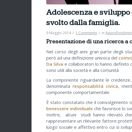
Adolescenza e sviluppo d
svolto dalla famiglia.
/
/
9 Maggio 2014
1 Commento
in
Approfondimen
Presentazione di una ricerca a 
Nel corso degli anni gran parte degli stud
però ad una definizione univoca del
coinv
Da Silva
e collaboratori lo hanno definito
sono utili alla società e alla comunità
La componente riguardante le credenze, 
denominata
responsabilità civica
, ment
componente comportamentale.
È stato constatato che il coinvolgimento 
benessere individuale
che favorisce lo svi
Inoltre, alcuni studi hanno rilevato che
rappresentare un rilevante fattore protetti
luogo sociale e affettivo entro cui si sv