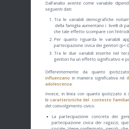
Dall’analisi avente come variabile dipen
seguenti dati:
Tra le variabili demografiche notia
della famiglia aumentano i livelli di p
che tale effetto scompare con l’intro
Per quanto riguarda le variabili a
partecipazione civica dei genitori (p<.0
Tra le due variabili inserite nel ter
genitori ha un effetto significativo e po
Differentemente da quanto ipotizzat
influenzano
in maniera significativa né
i
adolescenza
.
Invece, in linea con quanto ipotizzato e 
le
caratteristiche del contesto familia
del coinvolgimento civico.
La partecipazione concreta dei gen
partecipazione civica dei ragazzi, que
sociale. Viene confermato, perciò, che 