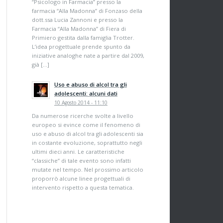
“Psicologo in Farmacia” presso la
farmacia “Alla Madonna” di Fonzaso della
dott.ssa Lucia Zannoni e presso la
Farmacia “Alla Madonna” di Fiera di
Primiero gestita dalla famiglia Trotter.
L’idea progettuale prende spunto da
iniziative analoghe nate a partire dal 2009,
già […]
Uso e abuso di alcol tra gli
adolescenti: alcuni dati
10 Agosto 2014 - 11:10
Da numerose ricerche svolte a livello
europeo si evince come il fenomeno di
uso e abuso di alcol tra gli adolescenti sia
in costante evoluzione, soprattutto negli
ultimi dieci anni. Le caratteristiche
“classiche” di tale evento sono infatti
mutate nel tempo. Nel prossimo articolo
proporrò alcune linee progettuali di
intervento rispetto a questa tematica.