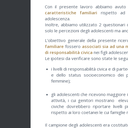
Con il presente lavoro abbiamo avuto l
caratteristiche familiari
rispetto ad e
adolescenza.
Inoltre, abbiamo utilizzato 2 questionari 
solo le percezioni degli adolescenti ma anc
L’obiettivo generale della presente rice
familiare
fossero
associati sia ad una 
di responsabilità civica
nei figli adolescen
Le ipotesi da verificare sono state le segu
i livelli di responsabilità civica e di p
e dello status socioeconomico dei pa
femmine);
gli adolescenti che ricevono maggiore 
attività, i cui genitori mostrano elevat
civiche dovrebbero riportare livelli p
rispetto ai loro coetanei le cui famigli
Il campione degli adolescenti era costituit