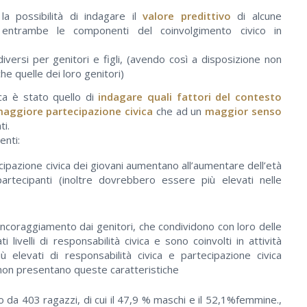
a possibilità di indagare il
valore predittivo
di alcune
ntrambe le componenti del coinvolgimento civico in
diversi per genitori e figli, (avendo così a disposizione non
he quelle dei loro genitori)
rca è stato quello di
indagare quali fattori del contesto
maggiore partecipazione civica
che ad un
maggior senso
ti.
enti:
artecipazione civica dei giovani aumentano all’aumentare dell’età
rtecipanti (inoltre dovrebbero essere più elevati nelle
incoraggiamento dai genitori, che condividono con loro delle
i livelli di responsabilità civica e sono coinvolti in attività
iù elevati di responsabilità civica e partecipazione civica
e non presentano queste caratteristiche
o da 403 ragazzi, di cui il 47,9 % maschi e il 52,1%femmine.,