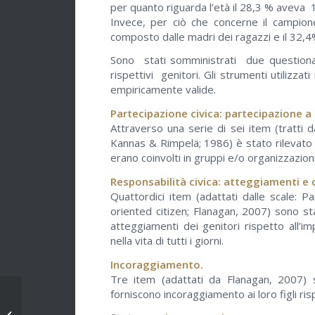
per quanto riguarda l’età il 28,3 % aveva 1
Invece, per ciò che concerne il campione
composto dalle madri dei ragazzi e il 32,4
Sono stati somministrati due questionari
rispettivi genitori. Gli strumenti utilizzat
empiricamente valide.
Partecipazione civica: partecipazione a
Attraverso una serie di sei item (tratti 
Kannas & Rimpelä; 1986) è stato rilevato l’
erano coinvolti in gruppi e/o organizzazioni
Responsabilità civica: atteggiamenti e 
Quattordici item (adattati dalle scale: Par
oriented citizen; Flanagan, 2007) sono stat
atteggiamenti dei genitori rispetto all’i
nella vita di tutti i giorni.
Incoraggiamento.
Tre item (adattati da Flanagan, 2007) so
forniscono incoraggiamento ai loro figli ris
Il training autogeno: