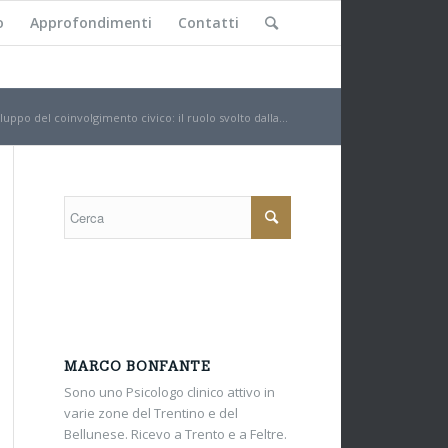
o
Approfondimenti
Contatti
uppo del coinvolgimento civico: il ruolo svolto dalla...
MARCO BONFANTE
Sono uno Psicologo clinico attivo in
varie zone del Trentino e del
Bellunese. Ricevo a Trento e a Feltre.