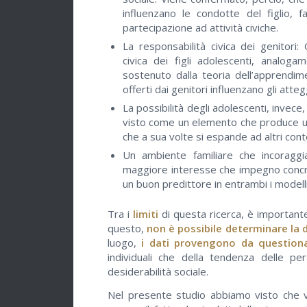
influenzano le condotte del figlio, 
partecipazione ad attività civiche.
La responsabilità civica dei genitori:
civica dei figli adolescenti, anal
sostenuto dalla teoria dell’apprendime
offerti dai genitori influenzano gli atteg
La possibilità degli adolescenti, invece
visto come un elemento che produce un
che a sua volte si espande ad altri conte
Un ambiente familiare che incoraggia
maggiore interesse che impegno concreto 
un buon predittore in entrambi i modell
Tra i
limiti
di questa ricerca, è importante
questo,
non è possibile determinare la di
luogo,
i dati provengono da questiona
individuali che della tendenza delle p
desiderabilità sociale.
Nel presente studio abbiamo visto che 