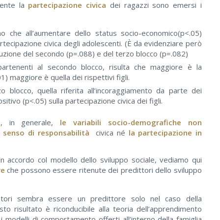
dente la
partecipazione civica
dei ragazzi sono emersi i
mo che all’aumentare dello status socio-economico(p<.05)
artecipazione civica degli adolescenti. (È da evidenziare però
duzione del secondo (p=.088) e del terzo blocco (p=.082)
ppartenenti al secondo blocco, risulta che maggiore è la
1) maggiore è quella dei rispettivi figli.
zo blocco, quella riferita all’incoraggiamento da parte dei
sitivo (p<.05) sulla partecipazione civica dei figli.
o, in generale,
le variabili socio-demografiche non
l senso di responsabilità
civica né
la partecipazione in
in accordo col modello dello sviluppo sociale, vediamo qui
re
che possono essere ritenute dei predittori dello sviluppo
itori sembra essere un predittore solo nel caso della
sto risultato è riconducibile alla teoria dell’apprendimento
i modelli di comportamento offerti all’interno della famiglia