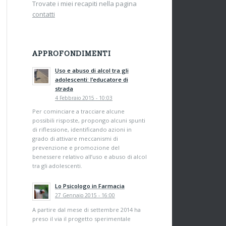
Trovate i miei recapiti nella pagina
contatti
APPROFONDIMENTI
Uso e abuso di alcol tra gli
adolescenti: l’educatore di
strada
4 Febbraio 2015 - 10:03
Per cominciare a tracciare alcune
possibili risposte, propongo alcuni spunti
di riflessione, identificando azioni in
grado di attivare meccanismi di
prevenzione e promozione del
benessere relativo all’uso e abuso di alcol
tra gli adolescenti.
Lo Psicologo in Farmacia
27 Gennaio 2015 - 16:00
A partire dal mese di settembre 2014 ha
preso il via il progetto sperimentale