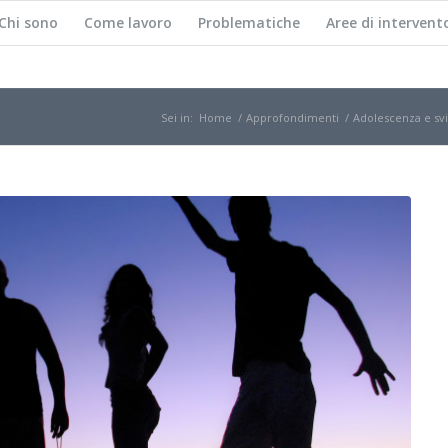
Chi sono
Come lavoro
Problematiche
Aree di intervent
Sei in:
Home
/
Approfondimenti
/
Adolescenza e svil