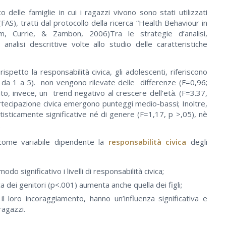
co delle famiglie in cui i ragazzi vivono sono stati utilizzati
FAS), tratti dal protocollo della ricerca “Health Behaviour in
m, Currie, & Zambon, 2006)Tra le strategie d’analisi,
analisi descrittive volte allo studio delle caratteristiche
rispetto la responsabilità civica, gli adolescenti, riferiscono
 da 1 a 5). non vengono rilevate delle differenze (F=0,96;
ato, invece, un trend negativo al crescere dell’età. (F=3.37,
artecipazione civica emergono punteggi medio-bassi; Inoltre,
tisticamente significative né di genere (F=1,17, p >,05), nè
.
te come variabile dipendente la
responsabilità civica
degli
do significativo i livelli di responsabilità civica;
ca dei genitori (p<.001) aumenta anche quella dei figli;
il loro incoraggiamento, hanno un’influenza significativa e
ragazzi.