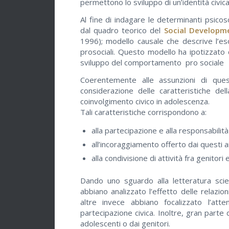
permettono lo sviluppo di un’identità civica
Al fine di indagare le determinanti psicos
dal quadro teorico del
Social Developm
1996); modello causale che descrive l’e
prosociali. Questo modello ha ipotizzato c
sviluppo del comportamento pro sociale
Coerentemente alle assunzioni di que
considerazione delle caratteristiche dell
coinvolgimento civico in adolescenza.
Tali caratteristiche corrispondono a:
alla partecipazione e alla responsabilità
all’incoraggiamento offerto dai questi ai 
alla condivisione di attività fra genitori e 
Dando uno sguardo alla letteratura sci
abbiano analizzato l’effetto delle relazioni
altre invece abbiano focalizzato l’atten
partecipazione civica. Inoltre, gran parte 
adolescenti o dai genitori.