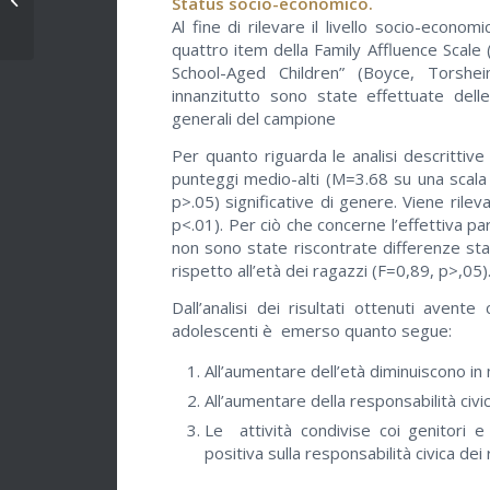
Status socio-economico.
stress Vs rilassamento
Al fine di rilevare il livello socio-economi
quattro item della Family Affluence Scale (
School-Aged Children” (Boyce, Torshei
innanzitutto sono state effettuate delle 
generali del campione
Per quanto riguarda le analisi descrittive 
punteggi medio-alti (M=3.68 su una scala
p>.05) significative di genere. Viene rilev
p<.01). Per ciò che concerne l’effettiva p
non sono state riscontrate differenze sta
rispetto all’età dei ragazzi (F=0,89, p>,05)
Dall’analisi dei risultati ottenuti aven
adolescenti è emerso quanto segue:
All’aumentare dell’età diminuiscono in mo
All’aumentare della responsabilità civi
Le attività condivise coi genitori e 
positiva sulla responsabilità civica dei 