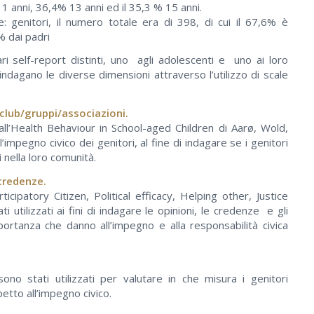
1 anni, 36,4% 13 anni ed il 35,3 % 15 anni.
: genitori, il numero totale era di 398, di cui il 67,6% è
% dai padri
 self-report distinti, uno agli adolescenti e uno ai loro
i indagano le diverse dimensioni attraverso l’utilizzo di scale
 club/gruppi/associazioni.
dall’Health Behaviour in School-aged Children di Aarø, Wold,
impegno civico dei genitori, al fine di indagare se i genitori
 nella loro comunità.
credenze.
ticipatory Citizen, Political efficacy, Helping other, Justice
i utilizzati ai fini di indagare le opinioni, le credenze e gli
mportanza che danno all’impegno e alla responsabilità civica
no stati utilizzati per valutare in che misura i genitori
petto all’impegno civico.